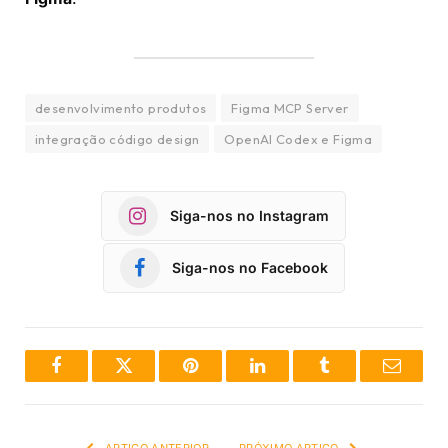
desenvolvimento produtos
Figma MCP Server
integração código design
OpenAI Codex e Figma
Siga-nos no Instagram
Siga-nos no Facebook
Facebook
Twitter
Pinterest
LinkedIn
Tumblr
Email
ARTIGO ANTERIOR
PRÓXIMO ARTIGO