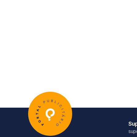
Su
sup