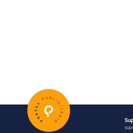
Su
sup