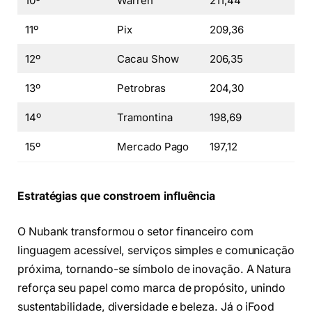
10º
Warren
211,44
11º
Pix
209,36
12º
Cacau Show
206,35
13º
Petrobras
204,30
14º
Tramontina
198,69
15º
Mercado Pago
197,12
Estratégias que constroem influência
O Nubank transformou o setor financeiro com
linguagem acessível, serviços simples e comunicação
próxima, tornando-se símbolo de inovação. A Natura
reforça seu papel como marca de propósito, unindo
sustentabilidade, diversidade e beleza. Já o iFood