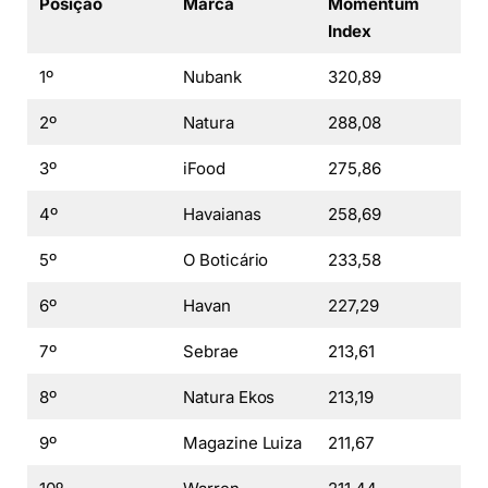
Posição
Marca
Momentum
Index
1º
Nubank
320,89
2º
Natura
288,08
3º
iFood
275,86
4º
Havaianas
258,69
5º
O Boticário
233,58
6º
Havan
227,29
7º
Sebrae
213,61
8º
Natura Ekos
213,19
9º
Magazine Luiza
211,67