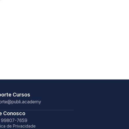
porte Cursos
orte@publi.academy
le Conosco
) 99807-7659
tica de Privacidade