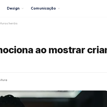
Design
Comunicação
turos heróis
mociona ao mostrar cri
itura