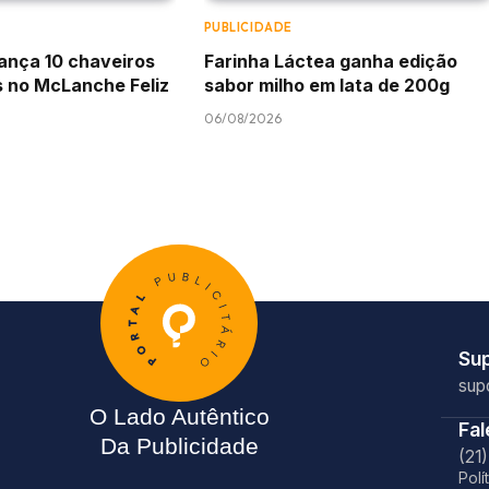
PUBLICIDADE
ança 10 chaveiros
Farinha Láctea ganha edição
s no McLanche Feliz
sabor milho em lata de 200g
06/08/2026
Su
sup
O Lado Autêntico
Fa
Da Publicidade
(21
Polí