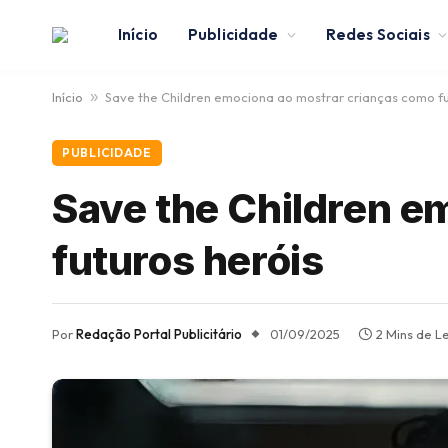
Início
Publicidade
Redes Sociais
Início
»
Save the Children emociona ao mostrar crianças como fu
PUBLICIDADE
Save the Children e
futuros heróis
Por
Redação Portal Publicitário
01/09/2025
2 Mins de Le