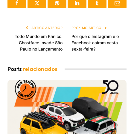
Facebook
Twitter
Pinterest
LinkedIn
Tumblr
Email
ARTIGO ANTERIOR
PRÓXIMO ARTIGO
Todo Mundo em Pânico:
Por que o Instagram e o
Ghostface Invade São
Facebook caíram nesta
Paulo no Lançamento
sexta-feira?
Posts
relacionados