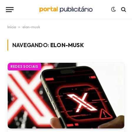
Início
»
elon-musk
NAVEGANDO:
ELON-MUSK
REDES SOCIAIS