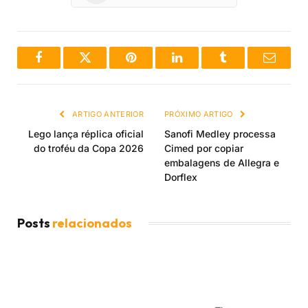
Facebook
Twitter
Pinterest
LinkedIn
Tumblr
Email
ARTIGO ANTERIOR
PRÓXIMO ARTIGO
Lego lança réplica oficial
Sanofi Medley processa
do troféu da Copa 2026
Cimed por copiar
embalagens de Allegra e
Dorflex
Posts
relacionados