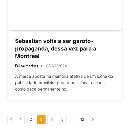
Sebastian volta a ser garoto-
propaganda, dessa vez para a
Montreal
Felipe Martins
08/04/2026
A marca aposta na memória afetiva de um ícone da
publicidade brasileira para reposicionar o jeans
como peça permanente no…
Previous
Next
…
1
2
3
4
5
12