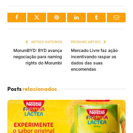
Facebook
Twitter
Pinterest
LinkedIn
Tumblr
Email
ARTIGO ANTERIOR
PRÓXIMO ARTIGO
MorumBYD: BYD avança
Mercado Livre faz ação
negociação para naming
incentivando raspar os
rights do Morumbi
dados das suas
encomendas
Posts
relacionados