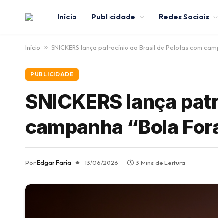
Início
Publicidade
Redes Sociais
Início
»
SNICKERS lança patrocínio ao Brasil de Pelotas com cam
PUBLICIDADE
SNICKERS lança patro
campanha “Bola For
Por
Edgar Faria
13/06/2026
3 Mins de Leitura