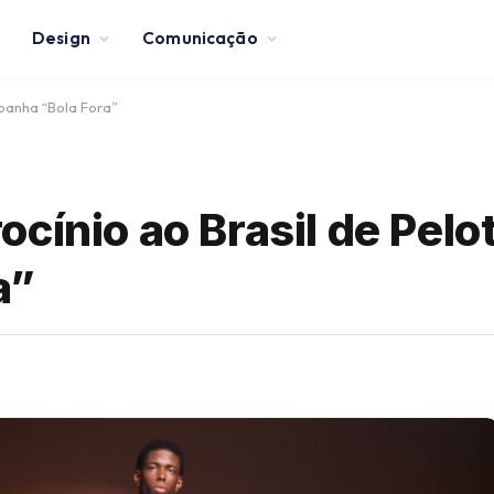
Design
Comunicação
panha “Bola Fora”
cínio ao Brasil de Pel
a”