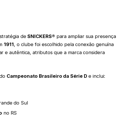
stratégia de
SNICKERS®
para ampliar sua presença
em
1911
, o clube foi escolhido pela conexão genuína
r e autêntica, atributos que a marca considera
do
Campeonato Brasileiro da Série D
e inclui:
rande do Sul
o
no RS