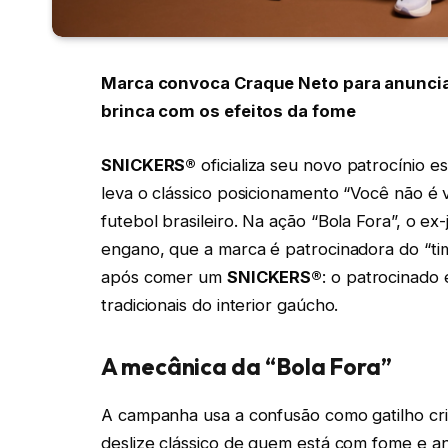
Marca convoca Craque Neto para anuncia
brinca com os efeitos da fome
SNICKERS®
oficializa seu novo patrocíni
leva o clássico posicionamento “Você não é
futebol brasileiro. Na ação “Bola Fora”, o e
engano, que a marca é patrocinadora do “time
após comer um
SNICKERS®
: o patrocinado
tradicionais do interior gaúcho.
A mecânica da “Bola Fora”
A campanha usa a confusão como gatilho cri
deslize clássico de quem está com fome e an