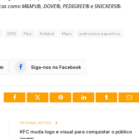
marcas como M&M’s®, DOVE®, PEDIGREE® e SNICKERS®.
DPZ
Fbiz
futebol
Mars
patrocínio esportivo
am
Siga-nos no Facebook
Facebook
Twitter
Pinterest
LinkedIn
Tumblr
Ema
PRÓXIMO ARTIGO
KFC muda logo e visual para conquistar o público
jovem