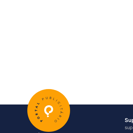
Su
sup