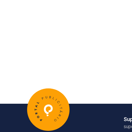
Su
sup