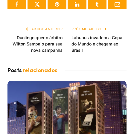
Facebook
Twitter
Pinterest
LinkedIn
Tumblr
Email
ARTIGO ANTERIOR
PRÓXIMO ARTIGO
Duolingo quer o árbitro
Labubus invadem a Copa
Wilton Sampaio para sua
do Mundo e chegam ao
nova campanha
Brasil
Posts
relacionados