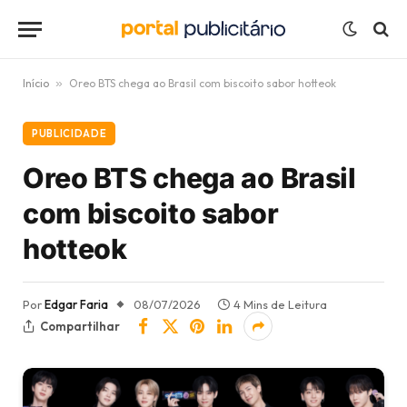
Início
»
Oreo BTS chega ao Brasil com biscoito sabor hotteok
PUBLICIDADE
Oreo BTS chega ao Brasil
com biscoito sabor
hotteok
Por
Edgar Faria
08/07/2026
4 Mins de Leitura
Compartilhar