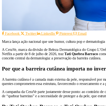
Facebook
Twitter
LinkedIn
Pinterest
Email
Marca lança ação nacional que une humor, cultura pop e dermatologia p
A CeraVe, marca da divisão de Beleza Dermatológica do Grupo L’Oréal,
Netflix a partir de 8 de julho de 2026, traz
Tati Quebra Barraco
como 
conceito central da dermatologia: a preservação da barreira cutânea.
Por que a barreira cutânea importa no inve
A barreira cutânea é a camada mais externa da pele, responsável por m
quentes comprometem essa estrutura, favorecendo o ressecamento e a p
A campanha da CeraVe parte justamente desse ponto: ao contrário de outra
de “quebrar barreiras” e a necessidade de proteger a da pele, que estr