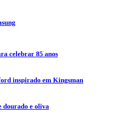
msung
ara celebrar 85 anos
tford inspirado em Kingsman
e dourado e oliva