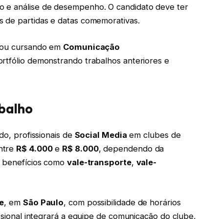
o e análise de desempenho. O candidato deve ter
s de partidas e datas comemorativas.
o ou cursando em
Comunicação
ortfólio demonstrando trabalhos anteriores e
balho
do, profissionais de
Social Media
em clubes de
ntre
R$ 4.000
e
R$ 8.000
, dependendo da
e benefícios como
vale-transporte
,
vale-
e
, em
São Paulo
, com possibilidade de horários
issional integrará a equipe de comunicação do clube,