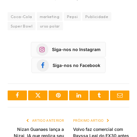
Coca-Cola
marketing
Pepsi
Publicidade
Super Bowl
urso polar
Siga-nos no Instagram
Siga-nos no Facebook
Facebook
Twitter
Pinterest
LinkedIn
Tumblr
Email
ARTIGO ANTERIOR
PRÓXIMO ARTIGO
Nizan Guanaes lança a
Volvo faz comercial com
Nizai, IA que replica seu
Rayssa Leal do EX30 antes