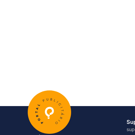
Su
sup