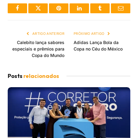
Facebook
Twitter
Pinterest
LinkedIn
Tumblr
Email
ARTIGO ANTERIOR
PRÓXIMO ARTIGO
Calebito lança sabores
Adidas Lança Bola da
especiais e prêmios para
Copa no Céu do México
Copa do Mundo
Posts
relacionados