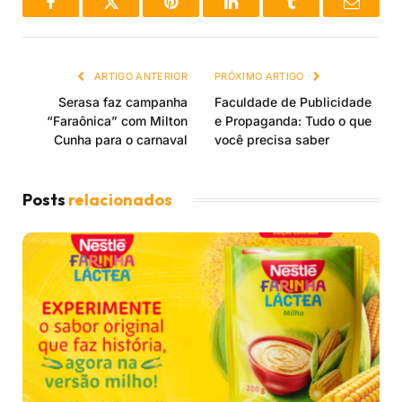
Facebook
Twitter
Pinterest
LinkedIn
Tumblr
Email
ARTIGO ANTERIOR
PRÓXIMO ARTIGO
Serasa faz campanha
Faculdade de Publicidade
“Faraônica” com Milton
e Propaganda: Tudo o que
Cunha para o carnaval
você precisa saber
Posts
relacionados