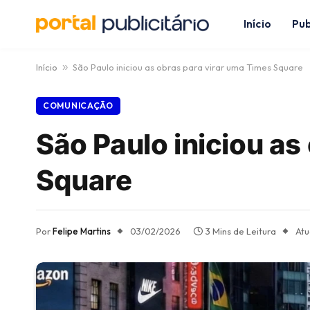
Início
Pub
Início
»
São Paulo iniciou as obras para virar uma Times Square
COMUNICAÇÃO
São Paulo iniciou as
Square
Por
Felipe Martins
03/02/2026
3 Mins de Leitura
Atu