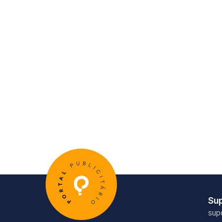
Su
sup