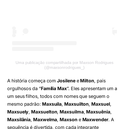
Uma publicação compartilhada por Maxson Rodrigues
(@maxsonrodrigues_)
A história começa com
Josilene
e
Milton
, pais
orgulhosos da “
Família Max
”. Eles apresentam um a
um seus filhos, todos com nomes que seguem o
mesmo padrão:
Maxsuila
,
Maxsuilton
,
Maxsuel
,
Maxsuely
,
Maxsuelton
,
Maxsuilma
,
Maxsuênia
,
Maxsilânia
,
Maxwelma
,
Maxson
e
Maxwender
. A
sequência é divertida, com cada integrante