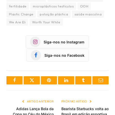
fertilidade
microplásticos testículos
OOH
Plastic Change
poluição plástica
saúde masculina
We Are Eli
Worth Your While
Siga-nos no Instagram
Siga-nos no Facebook
Facebook
Twitter
Pinterest
LinkedIn
Tumblr
Email
ARTIGO ANTERIOR
PRÓXIMO ARTIGO
Adidas Lança Bola da
Bearista Starbucks volta ao
Copa no Céu do México
Brasil em edição esportiva