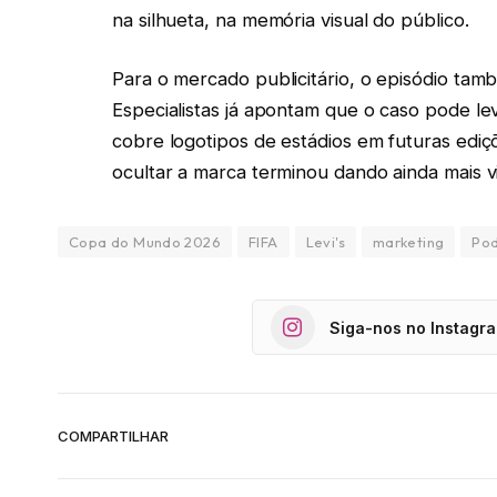
na silhueta, na memória visual do público.
Para o mercado publicitário, o episódio tamb
Especialistas já apontam que o caso pode le
cobre logotipos de estádios em futuras ediç
ocultar a marca terminou dando ainda mais vis
Copa do Mundo 2026
FIFA
Levi's
marketing
Pod
Siga-nos no Instagr
COMPARTILHAR