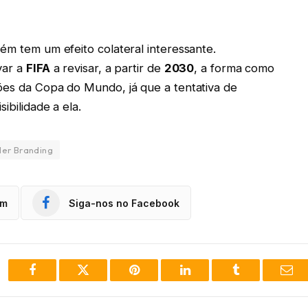
ém tem um efeito colateral interessante.
var a
FIFA
a revisar, a partir de
2030
, a forma como
ões da Copa do Mundo, já que a tentativa de
ibilidade a ela.
er Branding
am
Siga-nos no Facebook
Facebook
Twitter
Pinterest
LinkedIn
Tumblr
Ema