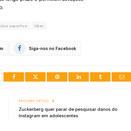
o.
cínio esportivo
Uber
am
Siga-nos no Facebook
Facebook
Twitter
Pinterest
LinkedIn
Tumblr
Ema
PRÓXIMO ARTIGO
Zuckerberg quer parar de pesquisar danos do
Instagram em adolescentes