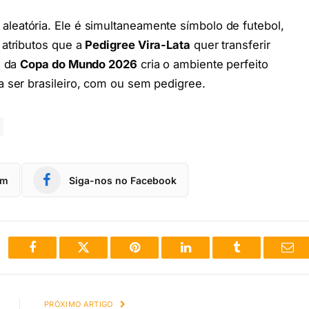
aleatória. Ele é simultaneamente símbolo de futebol,
 atributos que a
Pedigree Vira-Lata
quer transferir
g da
Copa do Mundo 2026
cria o ambiente perfeito
a ser brasileiro, com ou sem pedigree.
am
Siga-nos no Facebook
Facebook
Twitter
Pinterest
LinkedIn
Tumblr
Ema
PRÓXIMO ARTIGO