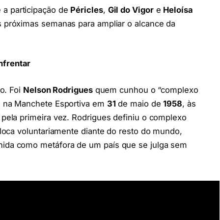
 a participação de
Péricles
,
Gil do Vigor
e
Heloísa
as próximas semanas para ampliar o alcance da
nfrentar
ro. Foi
Nelson Rodrigues
quem cunhou o “complexo
da na Manchete Esportiva em
31
de maio de
1958
, às
 pela primeira vez. Rodrigues definiu o complexo
oloca voluntariamente diante do resto do mundo,
nida como metáfora de um país que se julga sem