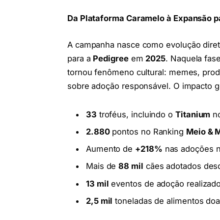
Da Plataforma Caramelo à Expansão p
A campanha nasce como evolução diret
para a
Pedigree
em
2025
. Naquela fase
tornou fenômeno cultural: memes, pro
sobre adoção responsável. O impacto g
33
troféus, incluindo o
Titanium
n
2.880
pontos no Ranking
Meio & 
Aumento de
+218%
nas adoções n
Mais de
88 mil
cães adotados desde
13 mil
eventos de adoção realizad
2,5 mil
toneladas de alimentos doad