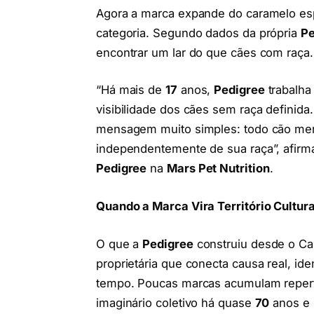
Agora a marca expande do caramelo esp
categoria. Segundo dados da própria
Pe
encontrar um lar do que cães com raça.
“Há mais de
17
anos,
Pedigree
trabalha
visibilidade dos cães sem raça defini
mensagem muito simples: todo cão mer
independentemente de sua raça”, afir
Pedigree
na
Mars Pet Nutrition
.
Quando a Marca Vira Território Cultura
O que a
Pedigree
construiu desde o Car
proprietária que conecta causa real, i
tempo. Poucas marcas acumulam repertó
imaginário coletivo há quase
70
anos e p