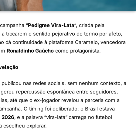
 campanha “
Pedigree Vira-Lata
“, criada pela
s a trocarem o sentido pejorativo do termo por afeto,
ão dá continuidade à plataforma Caramelo, vencedora
tem
Ronaldinho Gaúcho
como protagonista.
velação
publicou nas redes sociais, sem nenhum contexto, a
ção gerou repercussão espontânea entre seguidores,
ias, até que o ex-jogador revelou a parceria com a
campanha. O timing foi deliberado: o Brasil estava
 2026
, e a palavra “vira-lata” carrega no futebol
a escolheu explorar.